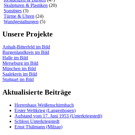
Skulpturen & Plastiken
(20)
Sonstiges
(3)
Türme & Uhren
(24)
Wandgestaltungen
(5)
Unsere Projekte
Anhalt-Bitterfeld im Bild
Burgenlandkreis im Bild
Halle im Bild
Merseburg im Bild
München im Bild
Saalekreis im Bild
Stuttgart im Bild
Aktualisierte Beiträge
Herrenhaus Weißenschirmbach
Erster Weltkrieg (Langenbogen)
Aufstand vom 17. Juni 1953 (Unterkriegstedt)
Schloss Unterkriegstedt
Ernst Thälmann (Milzau)