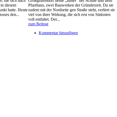
e, die sich nach
Großgräfendorf heute „hinter“ der Schule und dem
 in diesem
Pfarrhaus, zwei Bauwerken der Gründerzeit. Da sie
unkt hatte. Heute
zudem mit der Nordseite gen Straße steht, verliert sie
osses den...
viel von ihrer Wirkung, die sich erst von Südosten
voll entfaltet. Der...
zum Beitrag
Kommentar hinzufügen