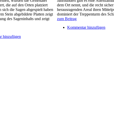
eihen, wurden die Geiseltaler
Jahrhundert gibt es eine Adelsfamili
ert, die auf den Orten platziert
dem Ort nennt, und die recht sicher
 sich die Sagen abgespielt haben
herausragenden Areal ihren Mittelp
em Stein abgebildete Platten zeigt
dominiert der Treppenturm des Schl
dung des Sageninhalts und zeigt
zum Beitrag
Kommentar hinzufügen
 hinzufügen