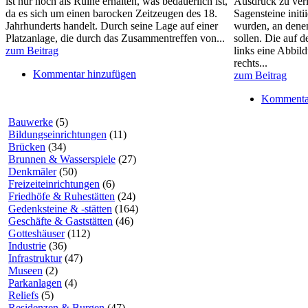
ist nur noch als Ruine erhalten, was bedauerlich ist,
Ausdruck zu verl
da es sich um einen barocken Zeitzeugen des 18.
Sagensteine initii
Jahrhunderts handelt. Durch seine Lage auf einer
wurden, an denen
Platzanlage, die durch das Zusammentreffen von...
sollen. Die auf d
zum Beitrag
links eine Abbil
rechts...
Kommentar hinzufügen
zum Beitrag
Kommentar
Bauwerke
(5)
Bildungseinrichtungen
(11)
Brücken
(34)
Brunnen & Wasserspiele
(27)
Denkmäler
(50)
Freizeiteinrichtungen
(6)
Friedhöfe & Ruhestätten
(24)
Gedenksteine & -stätten
(164)
Geschäfte & Gaststätten
(46)
Gotteshäuser
(112)
Industrie
(36)
Infrastruktur
(47)
Museen
(2)
Parkanlagen
(4)
Reliefs
(5)
Residenzen & Burgen
(47)