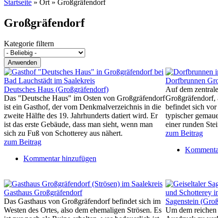
Startseite
»
Ort
»
Großgräfendorf
Großgräfendorf
Kategorie filtern
Dorfbrunnen Gro
Deutsches Haus (Großgräfendorf)
Auf dem zentrale
Das "Deutsche Haus" im Osten von Großgräfendorf
Großgräfendorf, 
ist ein Gasthof, der vom Denkmalverzeichnis in die
befindet sich vo
zweite Hälfte des 19. Jahrhunderts datiert wird. Er
typischer gemaue
ist das erste Gebäude, dass man sieht, wenn man
einer runden Stei
sich zu Fuß von Schotterey aus nähert.
zum Beitrag
zum Beitrag
Kommentar
Kommentar hinzufügen
Gasthaus Großgräfendorf
Das Gasthaus von Großgräfendorf befindet sich im
Sagenstein (Groß
Westen des Ortes, also dem ehemaligen Strösen. Es
Um dem reichen 