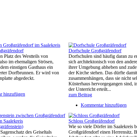
ßgräfendorf
Dorfschule Großgräfendorf
n Platz des Westteils von
Dorfschulen sind häufig daran zu e
also im ehemaligen Strösen,
sich architektonisch von den ande
r dem einstigen Gasthaus ein
ihrer Umgebung abheben und zude
rter Dorfbrunnen. Er wird von
der Kirche stehen. Das dürfte damit
nplatte abgedeckt.
zusammenhängen, dass sie nicht se
Küsterhaus hervorgegangen sind, i
der Unterricht erteilt...
 hinzufügen
zum Beitrag
Kommentar hinzufügen
Schloss Großgräfendorf
gräfenstein)
Wie so viele Dörfer im Saalekreis 
Sagenschatz des Geiseltals
Großgräfendorf einen Herrensitz. B