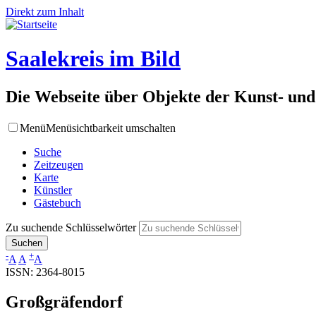
Direkt zum Inhalt
Saalekreis im Bild
Die Webseite über Objekte der Kunst- und
Menü
Menüsichtbarkeit umschalten
Suche
Zeitzeugen
Karte
Künstler
Gästebuch
Zu suchende Schlüsselwörter
-
+
A
A
A
ISSN: 2364-8015
Großgräfendorf