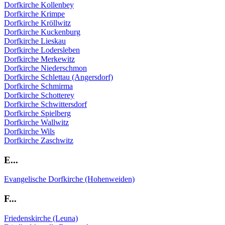
Dorfkirche Kollenbey
Dorfkirche Krimpe
Dorfkirche Kröllwitz
Dorfkirche Kuckenburg
Dorfkirche Lieskau
Dorfkirche Lodersleben
Dorfkirche Merkewitz
Dorfkirche Niederschmon
Dorfkirche Schlettau (Angersdorf)
Dorfkirche Schmirma
Dorfkirche Schotterey
Dorfkirche Schwittersdorf
Dorfkirche Spielberg
Dorfkirche Wallwitz
Dorfkirche Wils
Dorfkirche Zaschwitz
E...
Evangelische Dorfkirche (Hohenweiden)
F...
Friedenskirche (Leuna)