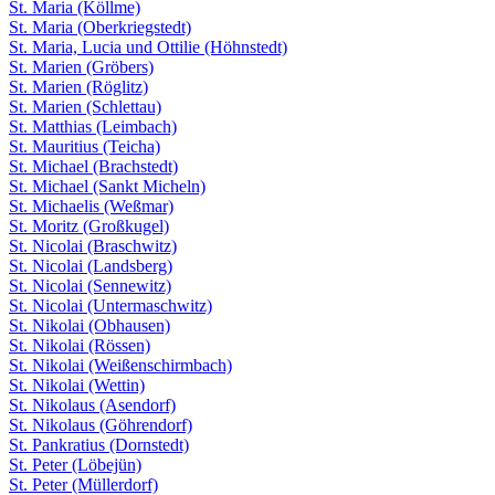
St. Maria (Köllme)
St. Maria (Oberkriegstedt)
St. Maria, Lucia und Ottilie (Höhnstedt)
St. Marien (Gröbers)
St. Marien (Röglitz)
St. Marien (Schlettau)
St. Matthias (Leimbach)
St. Mauritius (Teicha)
St. Michael (Brachstedt)
St. Michael (Sankt Micheln)
St. Michaelis (Weßmar)
St. Moritz (Großkugel)
St. Nicolai (Braschwitz)
St. Nicolai (Landsberg)
St. Nicolai (Sennewitz)
St. Nicolai (Untermaschwitz)
St. Nikolai (Obhausen)
St. Nikolai (Rössen)
St. Nikolai (Weißenschirmbach)
St. Nikolai (Wettin)
St. Nikolaus (Asendorf)
St. Nikolaus (Göhrendorf)
St. Pankratius (Dornstedt)
St. Peter (Löbejün)
St. Peter (Müllerdorf)