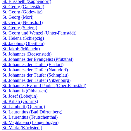
St. Elisabeth (Zappendorf)
St. Georg (Gatterstädt)
St. Georg (Gödewitz)
St. Georg (Morl)
St. Georg (Nemsdorf)
St. Georg (Steigra)
St. Georg und Wenzel (Unter-Farnstädt)
St. Helena (Schiepzig)
St. Jacobus (Oberthau)
St. Jakob (Mücheln)
St. Johannes (Beesenstedt)
St. Johannes der Evangelist (Pfützthal)
St. Johannes der Täufer (Eisdorf)
St. Johannes der Täufer (Naundorf)
St. Johannes der Täufer (Schraplau)
St. Johannes der Täufer (Vitzenburg)
St. Johannes Ev. und Paulus (Ober-Farnstädt)
St. Johannis (Obhausen)
St. Josef (Löbejün)
St. Kilian (Göhritz)
St. Lamberti (Querfurt)
St. Laurentius (Bad Dürrenberg)
St. Laurentius (Teutschenthal)
St. Magdalena (Langenbogen)
St. Maria (Köchstedt)