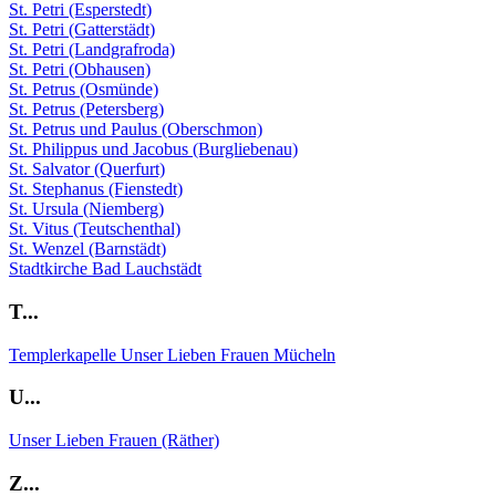
St. Petri (Esperstedt)
St. Petri (Gatterstädt)
St. Petri (Landgrafroda)
St. Petri (Obhausen)
St. Petrus (Osmünde)
St. Petrus (Petersberg)
St. Petrus und Paulus (Oberschmon)
St. Philippus und Jacobus (Burgliebenau)
St. Salvator (Querfurt)
St. Stephanus (Fienstedt)
St. Ursula (Niemberg)
St. Vitus (Teutschenthal)
St. Wenzel (Barnstädt)
Stadtkirche Bad Lauchstädt
T...
Templerkapelle Unser Lieben Frauen Mücheln
U...
Unser Lieben Frauen (Räther)
Z...