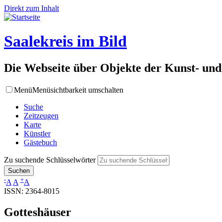
Direkt zum Inhalt
Saalekreis im Bild
Die Webseite über Objekte der Kunst- und
Menü
Menüsichtbarkeit umschalten
Suche
Zeitzeugen
Karte
Künstler
Gästebuch
Zu suchende Schlüsselwörter
-
+
A
A
A
ISSN: 2364-8015
Gotteshäuser