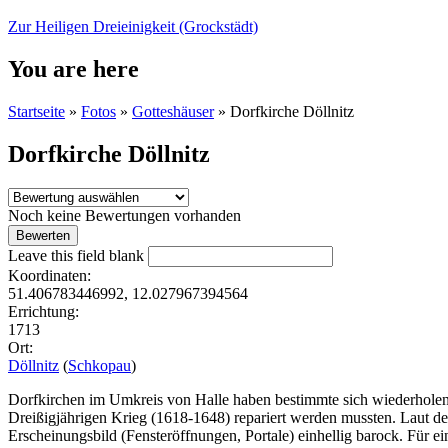
Zur Heiligen Dreieinigkeit (Grockstädt)
You are here
Startseite
»
Fotos
»
Gotteshäuser
»
Dorfkirche Döllnitz
Dorfkirche Döllnitz
Noch keine Bewertungen vorhanden
Leave this field blank
Koordinaten:
51.406783446992, 12.027967394564
Errichtung:
1713
Ort:
Döllnitz
(
Schkopau
)
Dorfkirchen im Umkreis von Halle haben bestimmte sich wiederholend
Dreißigjährigen Krieg (1618-1648) repariert werden mussten. Laut de
Erscheinungsbild (Fensteröffnungen, Portale) einhellig barock. Für e