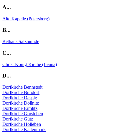
A...
Alte Kapelle (Petersberg)
B...
Bethaus Salzmünde
C...
Christ-König-Kirche (Leuna)
D...
Dorfkirche Bennstedt
Dorfkirche Bündorf
Dorfkirche Daspig
Dorfkirche Döllnitz
Dorfkirche Ermlitz
Dorfkirche Gorsleben
Dorfkirche Gütz
Dorfkirche Holleben
Dorfkirche Kaltenmark