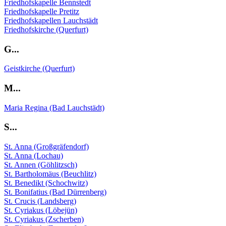
Friedhofskapelle Bennstedt
Friedhofskapelle Pretitz
Friedhofskapellen Lauchstädt
Friedhofskirche (Querfurt)
G...
Geistkirche (Querfurt)
M...
Maria Regina (Bad Lauchstädt)
S...
St. Anna (Großgräfendorf)
St. Anna (Lochau)
St. Annen (Göhlitzsch)
St. Bartholomäus (Beuchlitz)
St. Benedikt (Schochwitz)
St. Bonifatius (Bad Dürrenberg)
St. Crucis (Landsberg)
St. Cyriakus (Löbejün)
St. Cyriakus (Zscherben)